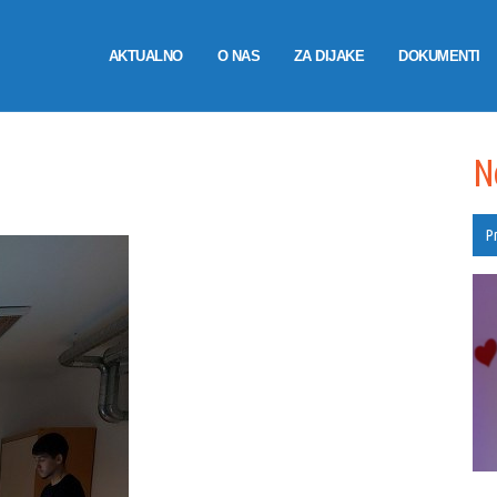
AKTUALNO
O NAS
ZA DIJAKE
DOKUMENTI
HOM
N
Pr