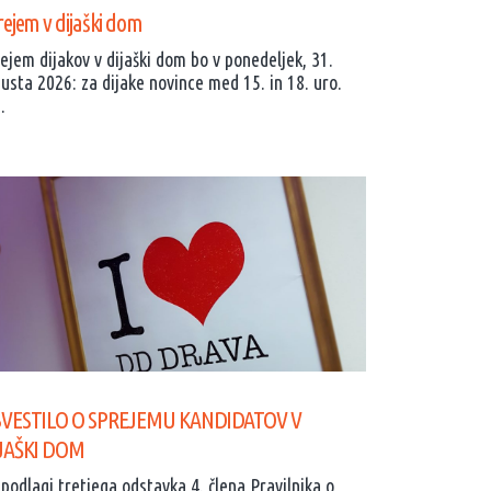
ejem v dijaški dom
ejem dijakov v dijaški dom bo v ponedeljek, 31.
usta 2026: za dijake novince med 15. in 18. uro.
.
VESTILO O SPREJEMU KANDIDATOV V
JAŠKI DOM
podlagi tretjega odstavka 4. člena Pravilnika o