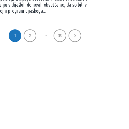
anju v dijaških domovih obveščamo, da so bili v
ojni program dijaškega...
…
1
2
33