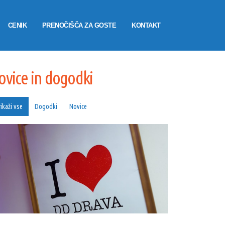
CENIK
PRENOČIŠČA ZA GOSTE
KONTAKT
E
NOVICE IN DOGODKI
NOVICE
ZAČELO SE JE …
ovice in dogodki
ikaži vse
Dogodki
Novice