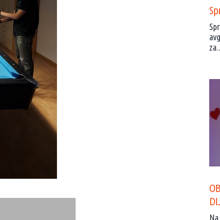
Spr
Spr
avg
za..
OB
DI
Na 