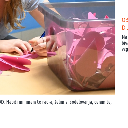
OB
DI
Na 
biv
vzg
DD. Napiši mi: imam te rad-a, želim si sodelovanja, cenim te,