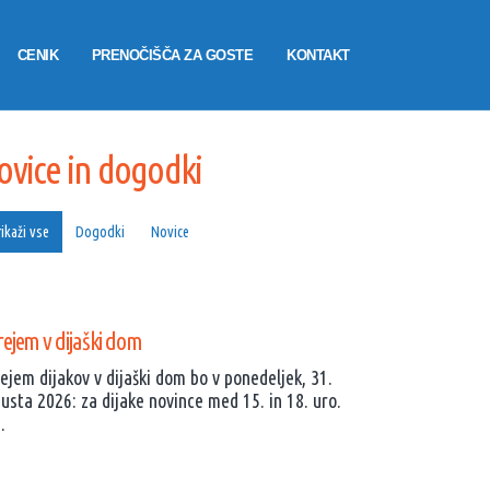
CENIK
PRENOČIŠČA ZA GOSTE
KONTAKT
NOVICE IN DOGODKI
NOVICE
VALENTINOVA POŠTA
ovice in dogodki
ikaži vse
Dogodki
Novice
ejem v dijaški dom
ejem dijakov v dijaški dom bo v ponedeljek, 31.
usta 2026: za dijake novince med 15. in 18. uro.
.