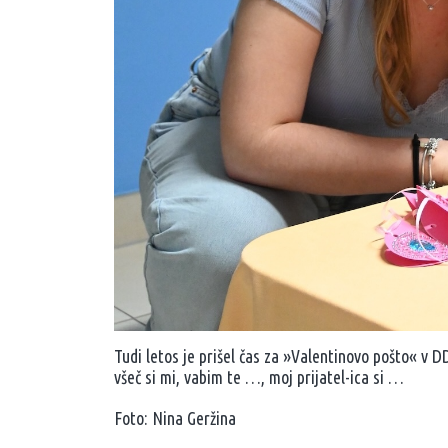
Tudi letos je prišel čas za »Valentinovo pošto« v D
všeč si mi, vabim te …, moj prijatel-ica si …
Foto: Nina Geržina