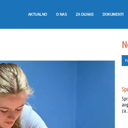
AKTUALNO
O NAS
ZA DIJAKE
DOKUMENTI
HOME
N
Pr
Spr
Spr
avg
za..