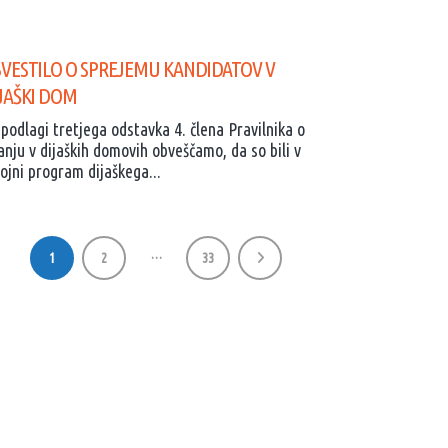
VESTILO O SPREJEMU KANDIDATOV V
JAŠKI DOM
podlagi tretjega odstavka 4. člena Pravilnika o
anju v dijaških domovih obveščamo, da so bili v
ojni program dijaškega...
…
1
2
33