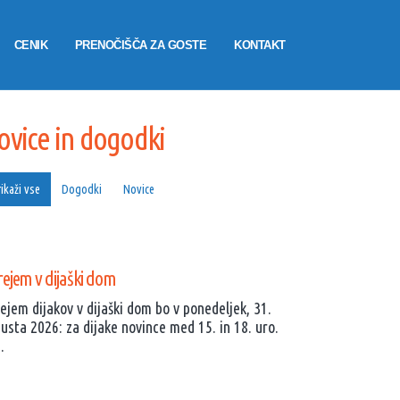
CENIK
PRENOČIŠČA ZA GOSTE
KONTAKT
HOME
NOVICE IN DOGODKI
NOVICE
VABILO
ovice in dogodki
ikaži vse
Dogodki
Novice
ejem v dijaški dom
ejem dijakov v dijaški dom bo v ponedeljek, 31.
usta 2026: za dijake novince med 15. in 18. uro.
.