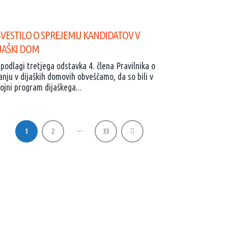
VESTILO O SPREJEMU KANDIDATOV V
JAŠKI DOM
podlagi tretjega odstavka 4. člena Pravilnika o
anju v dijaških domovih obveščamo, da so bili v
ojni program dijaškega...
…
1
2
33