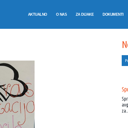
AKTUALNO
O NAS
ZA DIJAKE
DOKUMENTI
N
Pr
Spr
Spr
avg
za..