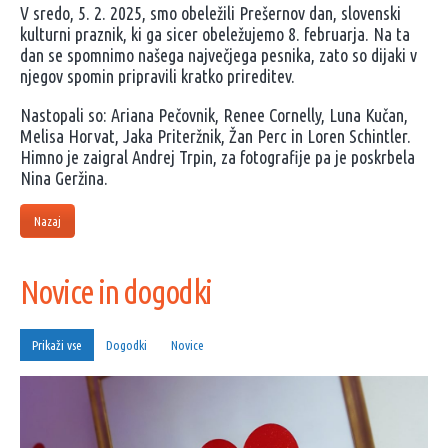
V sredo, 5. 2. 2025, smo obeležili Prešernov dan, slovenski
kulturni praznik, ki ga sicer obeležujemo 8. februarja. Na ta
dan se spomnimo našega največjega pesnika, zato so dijaki v
njegov spomin pripravili kratko prireditev.
Nastopali so: Ariana Pečovnik, Renee Cornelly, Luna Kučan,
Melisa Horvat, Jaka Priteržnik, Žan Perc in Loren Schintler.
Himno je zaigral Andrej Trpin, za fotografije pa je poskrbela
Nina Geržina.
Nazaj
Novice in dogodki
Prikaži vse
Dogodki
Novice