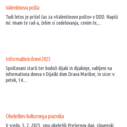
Valentinova pošta
Tudi letos je prišel čas za »Valentinovo pošto« v DDD. Napiši
mi: imam te rad-a, želim si sodelovanja, cenim te,...
Informativni dnevi 2025
Spoštovani starši ter bodoči dijaki in dijakinje, vabljeni na
informativna dneva v Dijaški dom Drava Maribor, in sicer v:
petek, 14....
Obeležitev kulturnega praznika
V sredo, 5. 2. 2025, smo obeležili Prešernov dan, slovenski