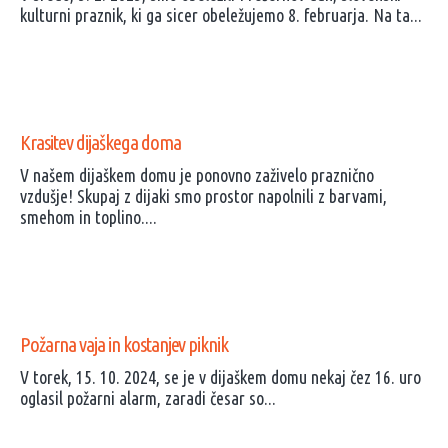
kulturni praznik, ki ga sicer obeležujemo 8. februarja. Na ta...
Krasitev dijaškega doma
V našem dijaškem domu je ponovno zaživelo praznično
vzdušje! Skupaj z dijaki smo prostor napolnili z barvami,
smehom in toplino....
Požarna vaja in kostanjev piknik
V torek, 15. 10. 2024, se je v dijaškem domu nekaj čez 16. uro
oglasil požarni alarm, zaradi česar so...