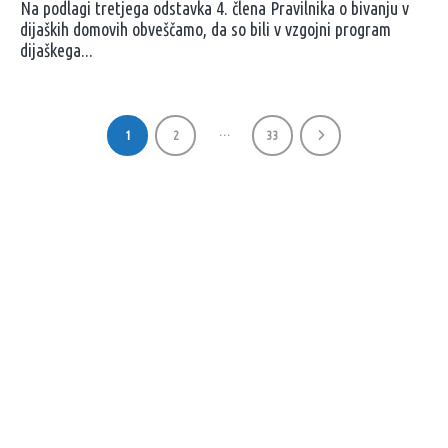
Na podlagi tretjega odstavka 4. člena Pravilnika o bivanju v
dijaških domovih obveščamo, da so bili v vzgojni program
dijaškega...
…
1
2
33